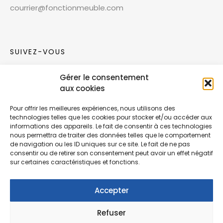
courrier@fonctionmeuble.com
SUIVEZ-VOUS
Gérer le consentement
Rejoignez notre communauté sur les réseaux
aux cookies
sociaux !
Pour offrir les meilleures expériences, nous utilisons des
technologies telles que les cookies pour stocker et/ou accéder aux
Nouvelles collections, vie de l’équipe ou
informations des appareils. Le fait de consentir à ces technologies
inspirations : soyez informés de nos dernières
nous permettra de traiter des données telles que le comportement
actualités.
de navigation ou les ID uniques sur ce site. Le fait de ne pas
consentir ou de retirer son consentement peut avoir un effet négatif
sur certaines caractéristiques et fonctions.
Accepter
Refuser
© Copyright Fonction Meuble
2026
. Tous