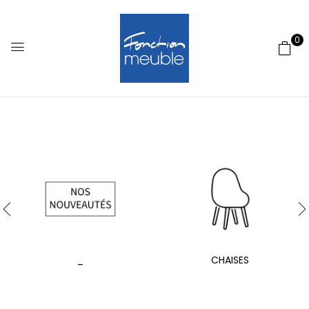
0
_
CHAISES