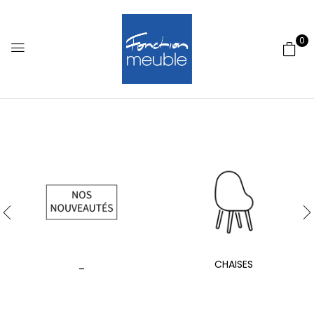
0
_
CHAISES