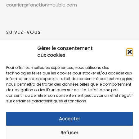
courrier@fonctionmeuble.com
SUIVEZ-VOUS
Gérer le consentement
Rejoignez notre communauté sur les réseaux
aux cookies
sociaux !
Pour offrir les meilleures expériences, nous utilisons des
technologies telles que les cookies pour stocker et/ou accéder aux
Nouvelles collections, vie de l’équipe ou
informations des appareils. Le fait de consentir à ces technologies
inspirations : soyez informés de nos dernières
nous permettra de traiter des données telles que le comportement
actualités.
de navigation ou les ID uniques sur ce site. Le fait de ne pas
consentir ou de retirer son consentement peut avoir un effet négatif
sur certaines caractéristiques et fonctions.
Accepter
Refuser
© Copyright Fonction Meuble
2026
. Tous