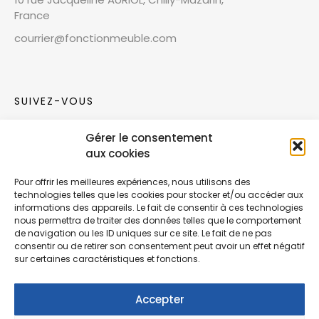
France
courrier@fonctionmeuble.com
SUIVEZ-VOUS
Gérer le consentement
Rejoignez notre communauté sur les réseaux
aux cookies
sociaux !
Pour offrir les meilleures expériences, nous utilisons des
technologies telles que les cookies pour stocker et/ou accéder aux
Nouvelles collections, vie de l’équipe ou
informations des appareils. Le fait de consentir à ces technologies
inspirations : soyez informés de nos dernières
nous permettra de traiter des données telles que le comportement
actualités.
de navigation ou les ID uniques sur ce site. Le fait de ne pas
consentir ou de retirer son consentement peut avoir un effet négatif
sur certaines caractéristiques et fonctions.
Accepter