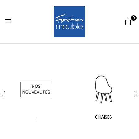
0
_
CHAISES