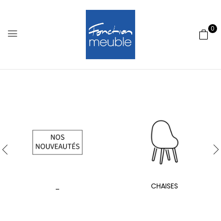
0
_
CHAISES