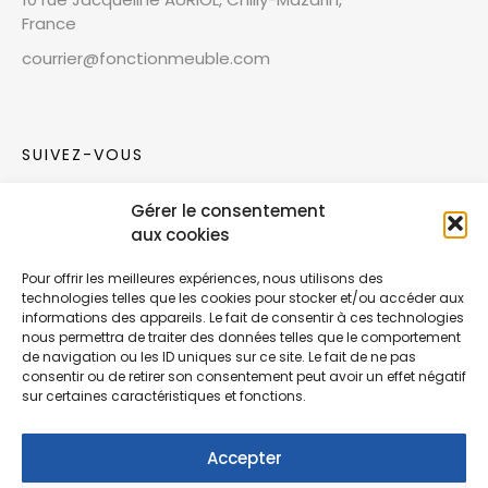
France
courrier@fonctionmeuble.com
SUIVEZ-VOUS
Gérer le consentement
Rejoignez notre communauté sur les réseaux
aux cookies
sociaux !
Pour offrir les meilleures expériences, nous utilisons des
technologies telles que les cookies pour stocker et/ou accéder aux
Nouvelles collections, vie de l’équipe ou
informations des appareils. Le fait de consentir à ces technologies
inspirations : soyez informés de nos dernières
nous permettra de traiter des données telles que le comportement
actualités.
de navigation ou les ID uniques sur ce site. Le fait de ne pas
consentir ou de retirer son consentement peut avoir un effet négatif
sur certaines caractéristiques et fonctions.
Accepter