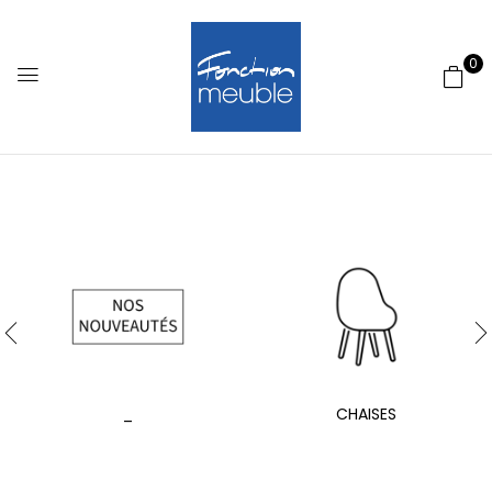
0
_
CHAISES