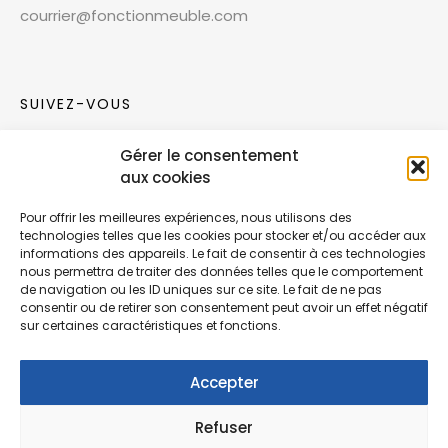
courrier@fonctionmeuble.com
SUIVEZ-VOUS
Gérer le consentement
Rejoignez notre communauté sur les réseaux
aux cookies
sociaux !
Pour offrir les meilleures expériences, nous utilisons des
technologies telles que les cookies pour stocker et/ou accéder aux
Nouvelles collections, vie de l’équipe ou
informations des appareils. Le fait de consentir à ces technologies
inspirations : soyez informés de nos dernières
nous permettra de traiter des données telles que le comportement
actualités.
de navigation ou les ID uniques sur ce site. Le fait de ne pas
consentir ou de retirer son consentement peut avoir un effet négatif
sur certaines caractéristiques et fonctions.
Accepter
Refuser
© Copyright Fonction Meuble
2026
. Tous