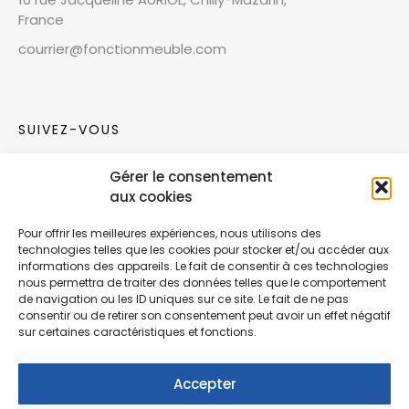
France
courrier@fonctionmeuble.com
SUIVEZ-VOUS
Gérer le consentement
Rejoignez notre communauté sur les réseaux
aux cookies
sociaux !
Pour offrir les meilleures expériences, nous utilisons des
technologies telles que les cookies pour stocker et/ou accéder aux
Nouvelles collections, vie de l’équipe ou
informations des appareils. Le fait de consentir à ces technologies
inspirations : soyez informés de nos dernières
nous permettra de traiter des données telles que le comportement
actualités.
de navigation ou les ID uniques sur ce site. Le fait de ne pas
consentir ou de retirer son consentement peut avoir un effet négatif
sur certaines caractéristiques et fonctions.
Accepter