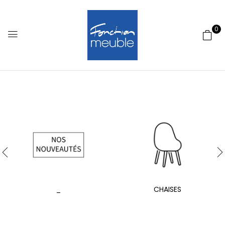
0
_
CHAISES