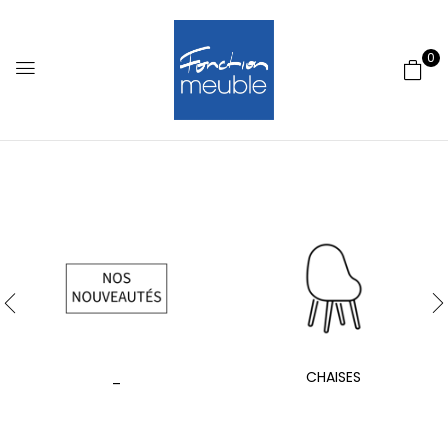
0
_
CHAISES