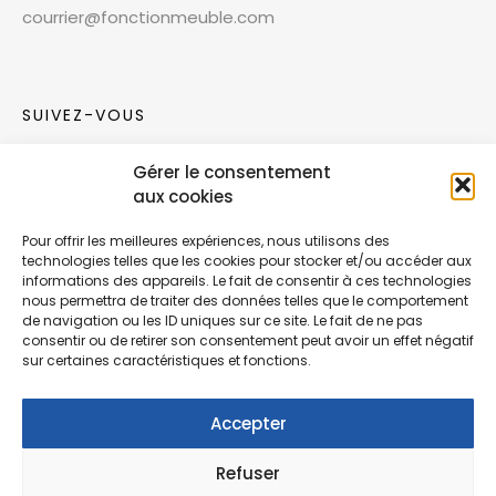
courrier@fonctionmeuble.com
SUIVEZ-VOUS
Gérer le consentement
Rejoignez notre communauté sur les réseaux
aux cookies
sociaux !
Pour offrir les meilleures expériences, nous utilisons des
technologies telles que les cookies pour stocker et/ou accéder aux
Nouvelles collections, vie de l’équipe ou
informations des appareils. Le fait de consentir à ces technologies
inspirations : soyez informés de nos dernières
nous permettra de traiter des données telles que le comportement
actualités.
de navigation ou les ID uniques sur ce site. Le fait de ne pas
consentir ou de retirer son consentement peut avoir un effet négatif
sur certaines caractéristiques et fonctions.
Accepter
Refuser
© Copyright Fonction Meuble
2026
. Tous