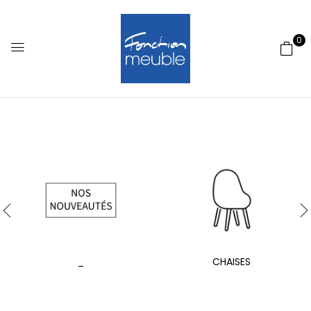
0
_
CHAISES