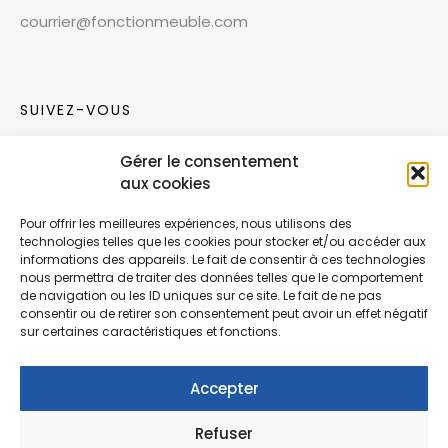
courrier@fonctionmeuble.com
SUIVEZ-VOUS
Gérer le consentement
Rejoignez notre communauté sur les réseaux
aux cookies
sociaux !
Pour offrir les meilleures expériences, nous utilisons des
technologies telles que les cookies pour stocker et/ou accéder aux
Nouvelles collections, vie de l’équipe ou
informations des appareils. Le fait de consentir à ces technologies
inspirations : soyez informés de nos dernières
nous permettra de traiter des données telles que le comportement
actualités.
de navigation ou les ID uniques sur ce site. Le fait de ne pas
consentir ou de retirer son consentement peut avoir un effet négatif
sur certaines caractéristiques et fonctions.
Accepter
Refuser
© Copyright Fonction Meuble
2026
. Tous