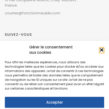
France
courrier@fonctionmeuble.com
SUIVEZ-VOUS
Gérer le consentement
Rejoignez notre communauté sur les réseaux
aux cookies
sociaux !
Pour offrir les meilleures expériences, nous utilisons des
technologies telles que les cookies pour stocker et/ou accéder aux
Nouvelles collections, vie de l’équipe ou
informations des appareils. Le fait de consentir à ces technologies
inspirations : soyez informés de nos dernières
nous permettra de traiter des données telles que le comportement
actualités.
de navigation ou les ID uniques sur ce site. Le fait de ne pas
consentir ou de retirer son consentement peut avoir un effet négatif
sur certaines caractéristiques et fonctions.
Accepter