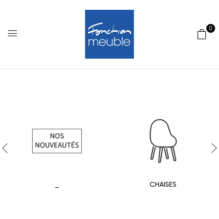
0
_
CHAISES