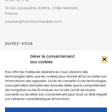
10 rue Jacqueline AURIOL, Chilly-Mazarin,
France
courrier@fonctionmeuble.com
SUIVEZ-VOUS
Gérer le consentement
Rejoignez notre communauté sur les réseaux
aux cookies
sociaux !
Pour offrir les meilleures expériences, nous utilisons des
technologies telles que les cookies pour stocker et/ou accéder aux
Nouvelles collections, vie de l’équipe ou
informations des appareils. Le fait de consentir à ces technologies
inspirations : soyez informés de nos dernières
nous permettra de traiter des données telles que le comportement
actualités.
de navigation ou les ID uniques sur ce site. Le fait de ne pas
consentir ou de retirer son consentement peut avoir un effet négatif
sur certaines caractéristiques et fonctions.