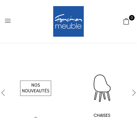
0
_
CHAISES