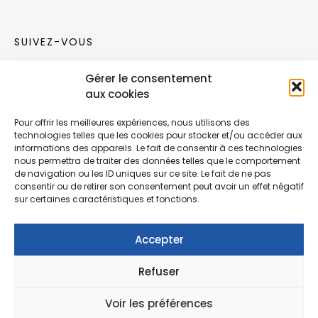
SUIVEZ-VOUS
Gérer le consentement
Rejoignez notre communauté sur les réseaux
aux cookies
sociaux !
Pour offrir les meilleures expériences, nous utilisons des
technologies telles que les cookies pour stocker et/ou accéder aux
Nouvelles collections, vie de l’équipe ou
informations des appareils. Le fait de consentir à ces technologies
inspirations : soyez informés de nos dernières
nous permettra de traiter des données telles que le comportement
actualités.
de navigation ou les ID uniques sur ce site. Le fait de ne pas
consentir ou de retirer son consentement peut avoir un effet négatif
sur certaines caractéristiques et fonctions.
Accepter
Refuser
© Copyright Fonction Meuble
2026
. Tous
droits réservés.
Voir les préférences