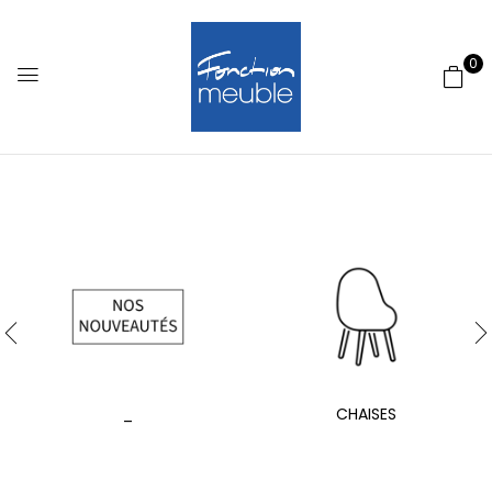
0
_
CHAISES