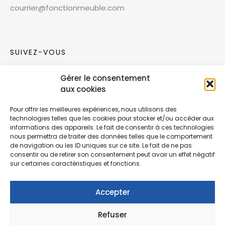
courrier@fonctionmeuble.com
SUIVEZ-VOUS
Gérer le consentement
Rejoignez notre communauté sur les réseaux
aux cookies
sociaux !
Pour offrir les meilleures expériences, nous utilisons des
technologies telles que les cookies pour stocker et/ou accéder aux
Nouvelles collections, vie de l’équipe ou
informations des appareils. Le fait de consentir à ces technologies
inspirations : soyez informés de nos dernières
nous permettra de traiter des données telles que le comportement
actualités.
de navigation ou les ID uniques sur ce site. Le fait de ne pas
consentir ou de retirer son consentement peut avoir un effet négatif
sur certaines caractéristiques et fonctions.
Accepter
Refuser
© Copyright Fonction Meuble
2026
. Tous