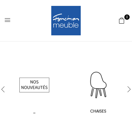
0
_
CHAISES