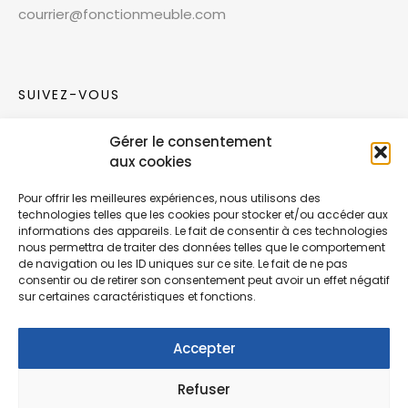
courrier@fonctionmeuble.com
SUIVEZ-VOUS
Gérer le consentement
Rejoignez notre communauté sur les réseaux
aux cookies
sociaux !
Pour offrir les meilleures expériences, nous utilisons des
technologies telles que les cookies pour stocker et/ou accéder aux
Nouvelles collections, vie de l’équipe ou
informations des appareils. Le fait de consentir à ces technologies
inspirations : soyez informés de nos dernières
nous permettra de traiter des données telles que le comportement
actualités.
de navigation ou les ID uniques sur ce site. Le fait de ne pas
consentir ou de retirer son consentement peut avoir un effet négatif
sur certaines caractéristiques et fonctions.
Accepter
Refuser
© Copyright Fonction Meuble
2026
. Tous