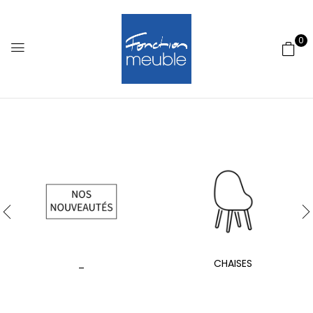
0
_
CHAISES