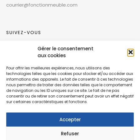
courrier@fonctionmeuble.com
SUIVEZ-VOUS
Gérer le consentement
Rejoignez notre communauté sur les réseaux
aux cookies
sociaux !
Pour offrir les meilleures expériences, nous utilisons des
technologies telles que les cookies pour stocker et/ou accéder aux
Nouvelles collections, vie de l’équipe ou
informations des appareils. Le fait de consentir à ces technologies
inspirations : soyez informés de nos dernières
nous permettra de traiter des données telles que le comportement
actualités.
de navigation ou les ID uniques sur ce site. Le fait de ne pas
consentir ou de retirer son consentement peut avoir un effet négatif
sur certaines caractéristiques et fonctions.
Accepter
Refuser
© Copyright Fonction Meuble
2026
. Tous