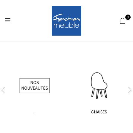
0
_
CHAISES