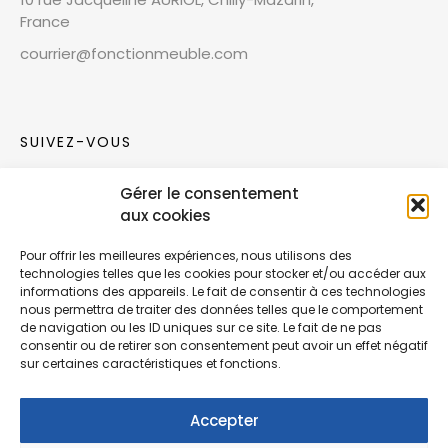
France
courrier@fonctionmeuble.com
SUIVEZ-VOUS
Gérer le consentement
Rejoignez notre communauté sur les réseaux
aux cookies
sociaux !
Pour offrir les meilleures expériences, nous utilisons des
technologies telles que les cookies pour stocker et/ou accéder aux
Nouvelles collections, vie de l’équipe ou
informations des appareils. Le fait de consentir à ces technologies
inspirations : soyez informés de nos dernières
nous permettra de traiter des données telles que le comportement
actualités.
de navigation ou les ID uniques sur ce site. Le fait de ne pas
consentir ou de retirer son consentement peut avoir un effet négatif
sur certaines caractéristiques et fonctions.
Accepter