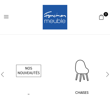
0
_
CHAISES