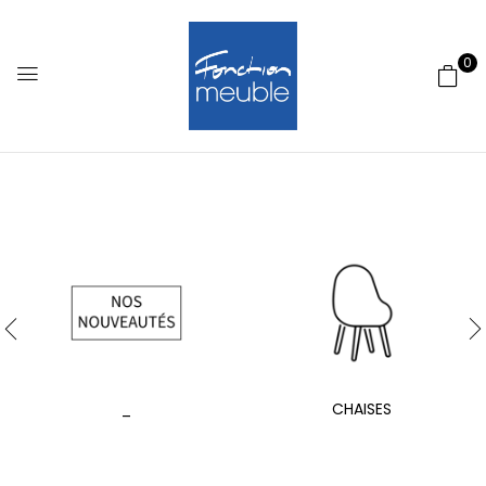
0
_
CHAISES