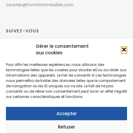
courrier@fonctionmeuble.com
SUIVEZ-VOUS
Gérer le consentement
Rejoignez notre communauté sur les réseaux
aux cookies
sociaux !
Pour offrir les meilleures expériences, nous utilisons des
technologies telles que les cookies pour stocker et/ou accéder aux
Nouvelles collections, vie de l’équipe ou
informations des appareils. Le fait de consentir à ces technologies
inspirations : soyez informés de nos dernières
nous permettra de traiter des données telles que le comportement
actualités.
de navigation ou les ID uniques sur ce site. Le fait de ne pas
consentir ou de retirer son consentement peut avoir un effet négatif
sur certaines caractéristiques et fonctions.
Accepter
Refuser
© Copyright Fonction Meuble
2026
. Tous