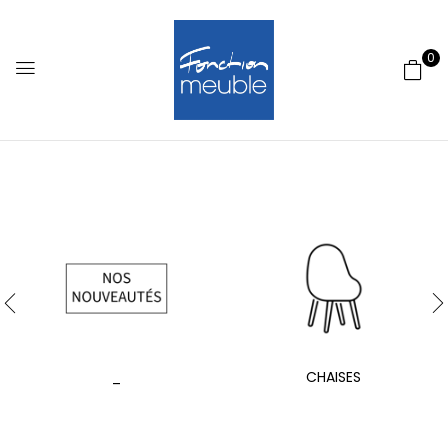
0
_
CHAISES