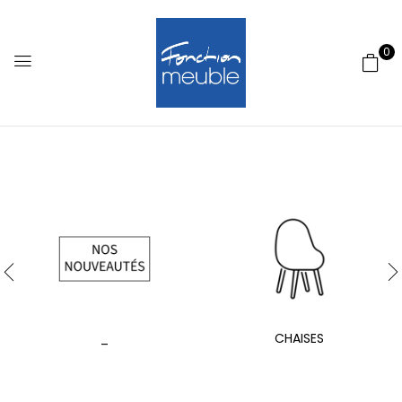
0
_
CHAISES