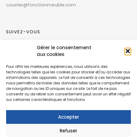
courrier@fonctionmeuble.com
SUIVEZ-VOUS
Gérer le consentement
Rejoignez notre communauté sur les réseaux
aux cookies
sociaux !
Pour offrir les meilleures expériences, nous utilisons des
technologies telles que les cookies pour stocker et/ou accéder aux
Nouvelles collections, vie de l’équipe ou
informations des appareils. Le fait de consentir à ces technologies
inspirations : soyez informés de nos dernières
nous permettra de traiter des données telles que le comportement
actualités.
de navigation ou les ID uniques sur ce site. Le fait de ne pas
consentir ou de retirer son consentement peut avoir un effet négatif
sur certaines caractéristiques et fonctions.
Accepter
Refuser
© Copyright Fonction Meuble
2026
. Tous