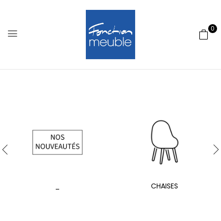
0
_
CHAISES