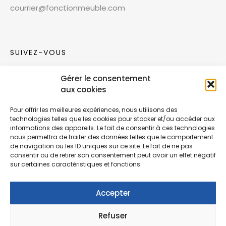
courrier@fonctionmeuble.com
SUIVEZ-VOUS
Gérer le consentement
Rejoignez notre communauté sur les réseaux
aux cookies
sociaux !
Pour offrir les meilleures expériences, nous utilisons des
technologies telles que les cookies pour stocker et/ou accéder aux
Nouvelles collections, vie de l’équipe ou
informations des appareils. Le fait de consentir à ces technologies
inspirations : soyez informés de nos dernières
nous permettra de traiter des données telles que le comportement
actualités.
de navigation ou les ID uniques sur ce site. Le fait de ne pas
consentir ou de retirer son consentement peut avoir un effet négatif
sur certaines caractéristiques et fonctions.
Accepter
Refuser
© Copyright Fonction Meuble
2026
. Tous