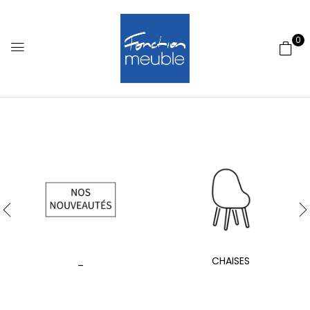
0
_
CHAISES