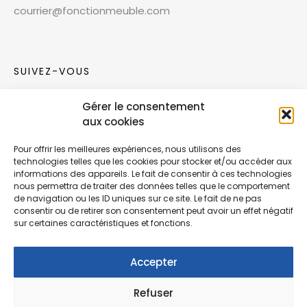
courrier@fonctionmeuble.com
SUIVEZ-VOUS
Gérer le consentement
Rejoignez notre communauté sur les réseaux
aux cookies
sociaux !
Pour offrir les meilleures expériences, nous utilisons des
technologies telles que les cookies pour stocker et/ou accéder aux
Nouvelles collections, vie de l’équipe ou
informations des appareils. Le fait de consentir à ces technologies
inspirations : soyez informés de nos dernières
nous permettra de traiter des données telles que le comportement
actualités.
de navigation ou les ID uniques sur ce site. Le fait de ne pas
consentir ou de retirer son consentement peut avoir un effet négatif
sur certaines caractéristiques et fonctions.
Accepter
Refuser
© Copyright Fonction Meuble
2026
. Tous