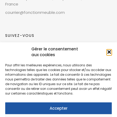
France
courrier@fonctionmeuble.com
SUIVEZ-VOUS
Gérer le consentement
Rejoignez notre communauté sur les réseaux
aux cookies
sociaux !
Pour offrir les meilleures expériences, nous utilisons des
technologies telles que les cookies pour stocker et/ou accéder aux
Nouvelles collections, vie de l’équipe ou
informations des appareils. Le fait de consentir à ces technologies
inspirations : soyez informés de nos dernières
nous permettra de traiter des données telles que le comportement
actualités.
de navigation ou les ID uniques sur ce site. Le fait de ne pas
consentir ou de retirer son consentement peut avoir un effet négatif
sur certaines caractéristiques et fonctions.
Accepter