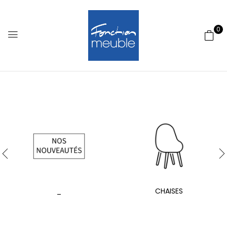
0
_
CHAISES