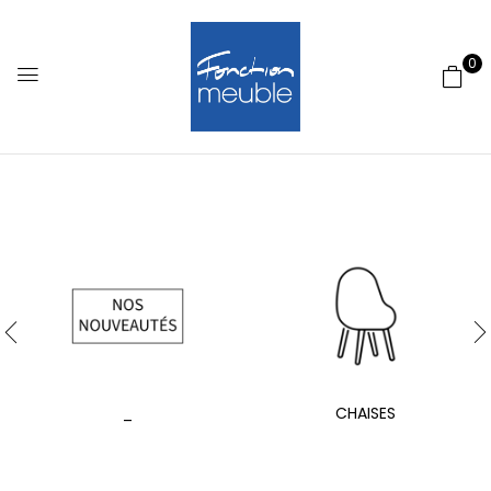
0
_
CHAISES