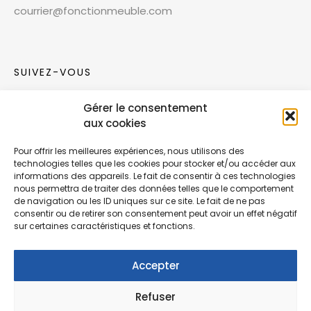
courrier@fonctionmeuble.com
SUIVEZ-VOUS
Gérer le consentement
Rejoignez notre communauté sur les réseaux
aux cookies
sociaux !
Pour offrir les meilleures expériences, nous utilisons des
technologies telles que les cookies pour stocker et/ou accéder aux
Nouvelles collections, vie de l’équipe ou
informations des appareils. Le fait de consentir à ces technologies
inspirations : soyez informés de nos dernières
nous permettra de traiter des données telles que le comportement
actualités.
de navigation ou les ID uniques sur ce site. Le fait de ne pas
consentir ou de retirer son consentement peut avoir un effet négatif
sur certaines caractéristiques et fonctions.
Accepter
Refuser
© Copyright Fonction Meuble
2026
. Tous