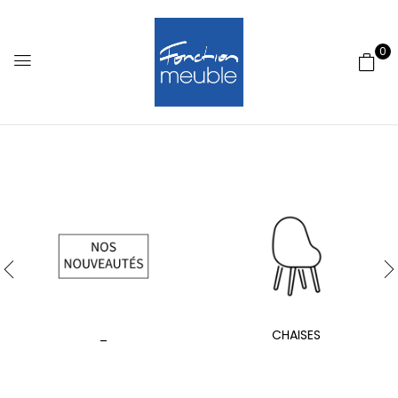
0
_
CHAISES