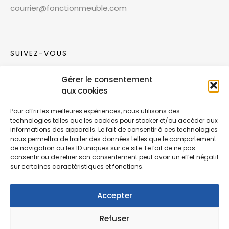
courrier@fonctionmeuble.com
SUIVEZ-VOUS
Gérer le consentement
Rejoignez notre communauté sur les réseaux
aux cookies
sociaux !
Pour offrir les meilleures expériences, nous utilisons des
technologies telles que les cookies pour stocker et/ou accéder aux
Nouvelles collections, vie de l’équipe ou
informations des appareils. Le fait de consentir à ces technologies
inspirations : soyez informés de nos dernières
nous permettra de traiter des données telles que le comportement
actualités.
de navigation ou les ID uniques sur ce site. Le fait de ne pas
consentir ou de retirer son consentement peut avoir un effet négatif
sur certaines caractéristiques et fonctions.
Accepter
Refuser
© Copyright Fonction Meuble
2026
. Tous