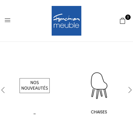
0
_
CHAISES