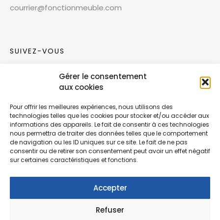
courrier@fonctionmeuble.com
SUIVEZ-VOUS
Gérer le consentement
Rejoignez notre communauté sur les réseaux
aux cookies
sociaux !
Pour offrir les meilleures expériences, nous utilisons des
technologies telles que les cookies pour stocker et/ou accéder aux
Nouvelles collections, vie de l’équipe ou
informations des appareils. Le fait de consentir à ces technologies
inspirations : soyez informés de nos dernières
nous permettra de traiter des données telles que le comportement
actualités.
de navigation ou les ID uniques sur ce site. Le fait de ne pas
consentir ou de retirer son consentement peut avoir un effet négatif
sur certaines caractéristiques et fonctions.
Accepter
Refuser
© Copyright Fonction Meuble
2026
. Tous