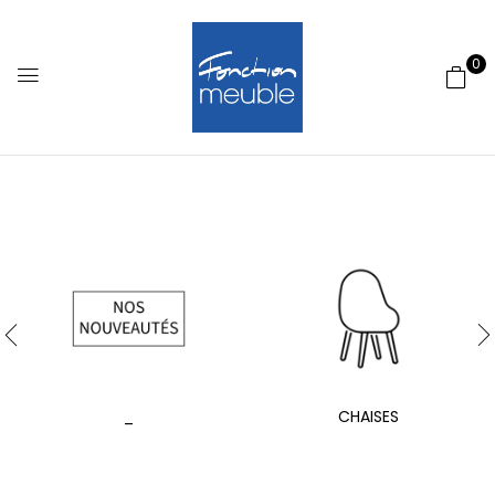
0
_
CHAISES