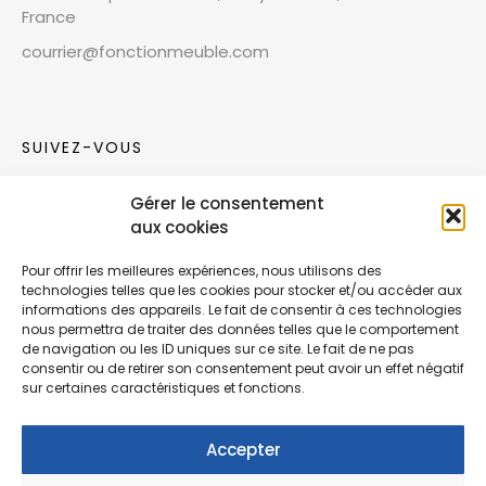
France
courrier@fonctionmeuble.com
SUIVEZ-VOUS
Gérer le consentement
Rejoignez notre communauté sur les réseaux
aux cookies
sociaux !
Pour offrir les meilleures expériences, nous utilisons des
technologies telles que les cookies pour stocker et/ou accéder aux
Nouvelles collections, vie de l’équipe ou
informations des appareils. Le fait de consentir à ces technologies
inspirations : soyez informés de nos dernières
nous permettra de traiter des données telles que le comportement
actualités.
de navigation ou les ID uniques sur ce site. Le fait de ne pas
consentir ou de retirer son consentement peut avoir un effet négatif
sur certaines caractéristiques et fonctions.
Accepter