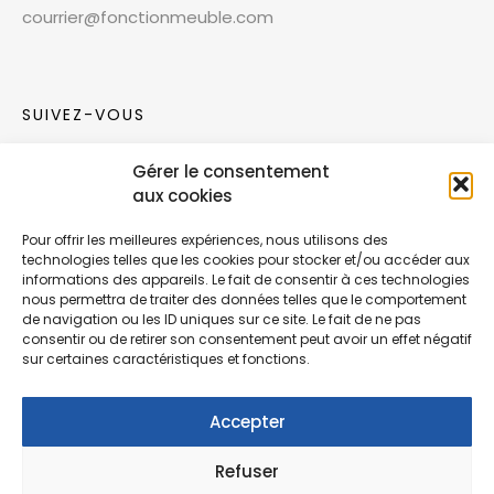
courrier@fonctionmeuble.com
SUIVEZ-VOUS
Gérer le consentement
Rejoignez notre communauté sur les réseaux
aux cookies
sociaux !
Pour offrir les meilleures expériences, nous utilisons des
technologies telles que les cookies pour stocker et/ou accéder aux
Nouvelles collections, vie de l’équipe ou
informations des appareils. Le fait de consentir à ces technologies
inspirations : soyez informés de nos dernières
nous permettra de traiter des données telles que le comportement
actualités.
de navigation ou les ID uniques sur ce site. Le fait de ne pas
consentir ou de retirer son consentement peut avoir un effet négatif
sur certaines caractéristiques et fonctions.
Accepter
Refuser
© Copyright Fonction Meuble
2026
. Tous