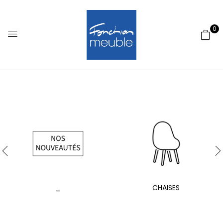
0
_
CHAISES