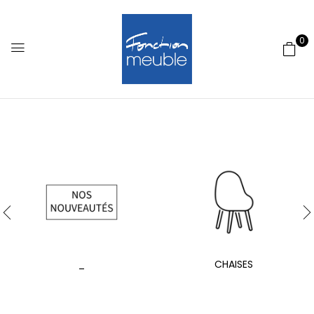
0
_
CHAISES