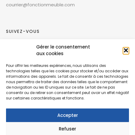
courrier@fonctionmeuble.com
SUIVEZ-VOUS
Gérer le consentement
Rejoignez notre communauté sur les réseaux
aux cookies
sociaux !
Pour offrir les meilleures expériences, nous utilisons des
technologies telles que les cookies pour stocker et/ou accéder aux
Nouvelles collections, vie de l’équipe ou
informations des appareils. Le fait de consentir à ces technologies
inspirations : soyez informés de nos dernières
nous permettra de traiter des données telles que le comportement
actualités.
de navigation ou les ID uniques sur ce site. Le fait de ne pas
consentir ou de retirer son consentement peut avoir un effet négatif
sur certaines caractéristiques et fonctions.
Accepter
Refuser
© Copyright Fonction Meuble
2026
. Tous