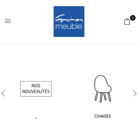
0
_
CHAISES