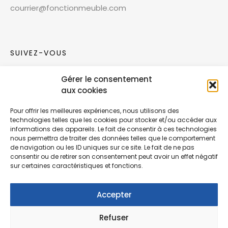
courrier@fonctionmeuble.com
SUIVEZ-VOUS
Gérer le consentement
Rejoignez notre communauté sur les réseaux
aux cookies
sociaux !
Pour offrir les meilleures expériences, nous utilisons des
technologies telles que les cookies pour stocker et/ou accéder aux
Nouvelles collections, vie de l’équipe ou
informations des appareils. Le fait de consentir à ces technologies
inspirations : soyez informés de nos dernières
nous permettra de traiter des données telles que le comportement
actualités.
de navigation ou les ID uniques sur ce site. Le fait de ne pas
consentir ou de retirer son consentement peut avoir un effet négatif
sur certaines caractéristiques et fonctions.
Accepter
Refuser
© Copyright Fonction Meuble
2026
. Tous