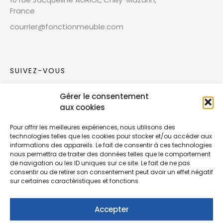
France
courrier@fonctionmeuble.com
SUIVEZ-VOUS
Gérer le consentement
Rejoignez notre communauté sur les réseaux
aux cookies
sociaux !
Pour offrir les meilleures expériences, nous utilisons des
technologies telles que les cookies pour stocker et/ou accéder aux
Nouvelles collections, vie de l’équipe ou
informations des appareils. Le fait de consentir à ces technologies
inspirations : soyez informés de nos dernières
nous permettra de traiter des données telles que le comportement
actualités.
de navigation ou les ID uniques sur ce site. Le fait de ne pas
consentir ou de retirer son consentement peut avoir un effet négatif
sur certaines caractéristiques et fonctions.
Accepter