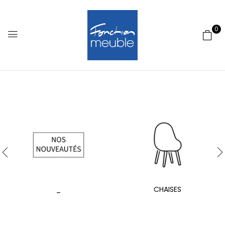
0
_
CHAISES