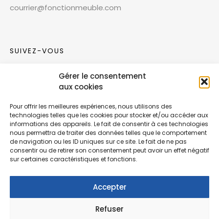
courrier@fonctionmeuble.com
SUIVEZ-VOUS
Gérer le consentement
Rejoignez notre communauté sur les réseaux
aux cookies
sociaux !
Pour offrir les meilleures expériences, nous utilisons des
technologies telles que les cookies pour stocker et/ou accéder aux
Nouvelles collections, vie de l’équipe ou
informations des appareils. Le fait de consentir à ces technologies
inspirations : soyez informés de nos dernières
nous permettra de traiter des données telles que le comportement
actualités.
de navigation ou les ID uniques sur ce site. Le fait de ne pas
consentir ou de retirer son consentement peut avoir un effet négatif
sur certaines caractéristiques et fonctions.
Accepter
Refuser
© Copyright Fonction Meuble
2026
. Tous