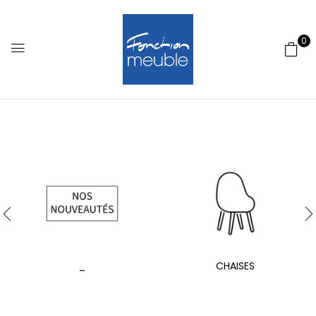
0
_
CHAISES