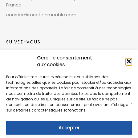
France
courrier@fonctionmeuble.com
SUIVEZ-VOUS
Gérer le consentement
Rejoignez notre communauté sur les réseaux
aux cookies
sociaux !
Pour offrir les meilleures expériences, nous utilisons des
technologies telles que les cookies pour stocker et/ou accéder aux
Nouvelles collections, vie de l’équipe ou
informations des appareils. Le fait de consentir à ces technologies
inspirations : soyez informés de nos dernières
nous permettra de traiter des données telles que le comportement
actualités.
de navigation ou les ID uniques sur ce site. Le fait de ne pas
consentir ou de retirer son consentement peut avoir un effet négatif
sur certaines caractéristiques et fonctions.
Accepter