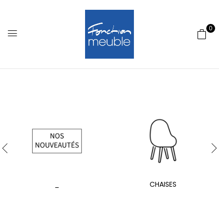
0
_
CHAISES