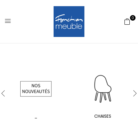
0
_
CHAISES