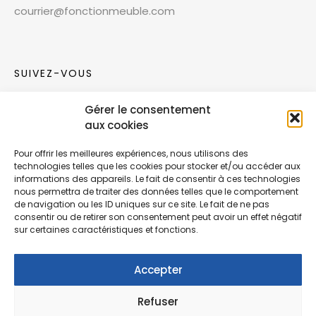
courrier@fonctionmeuble.com
SUIVEZ-VOUS
Gérer le consentement
Rejoignez notre communauté sur les réseaux
aux cookies
sociaux !
Pour offrir les meilleures expériences, nous utilisons des
technologies telles que les cookies pour stocker et/ou accéder aux
Nouvelles collections, vie de l’équipe ou
informations des appareils. Le fait de consentir à ces technologies
inspirations : soyez informés de nos dernières
nous permettra de traiter des données telles que le comportement
actualités.
de navigation ou les ID uniques sur ce site. Le fait de ne pas
consentir ou de retirer son consentement peut avoir un effet négatif
sur certaines caractéristiques et fonctions.
Accepter
Refuser
© Copyright Fonction Meuble
2026
. Tous