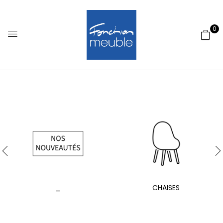
0
_
CHAISES