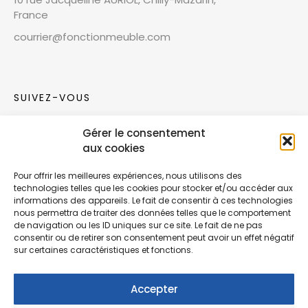
France
courrier@fonctionmeuble.com
SUIVEZ-VOUS
Gérer le consentement
Rejoignez notre communauté sur les réseaux
aux cookies
sociaux !
Pour offrir les meilleures expériences, nous utilisons des
technologies telles que les cookies pour stocker et/ou accéder aux
Nouvelles collections, vie de l’équipe ou
informations des appareils. Le fait de consentir à ces technologies
inspirations : soyez informés de nos dernières
nous permettra de traiter des données telles que le comportement
actualités.
de navigation ou les ID uniques sur ce site. Le fait de ne pas
consentir ou de retirer son consentement peut avoir un effet négatif
sur certaines caractéristiques et fonctions.
Accepter