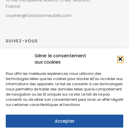
France
courrier@fonctionmeuble.com
SUIVEZ-VOUS
Gérer le consentement
Rejoignez notre communauté sur les réseaux
aux cookies
sociaux !
Pour offrir les meilleures expériences, nous utilisons des
technologies telles que les cookies pour stocker et/ou accéder aux
Nouvelles collections, vie de l’équipe ou
informations des appareils. Le fait de consentir à ces technologies
inspirations : soyez informés de nos dernières
nous permettra de traiter des données telles que le comportement
actualités.
de navigation ou les ID uniques sur ce site. Le fait de ne pas
consentir ou de retirer son consentement peut avoir un effet négatif
sur certaines caractéristiques et fonctions.
Accepter