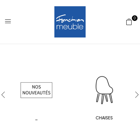
0
_
CHAISES