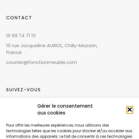
CONTACT
01 69 74 71 10
10 rue Jacqueline AURIOL, Chilly-Mazarin,
France
courrier@fonctionmeuble.com
SUIVEZ-VOUS
Gérer le consentement
Rejoignez notre communauté sur les réseaux
aux cookies
sociaux !
Pour offrir les meilleures expériences, nous utilisons des
technologies telles que les cookies pour stocker et/ou accéder aux
Nouvelles collections, vie de l’équipe ou
informations des appareils. Le fait de consentir à ces technologies