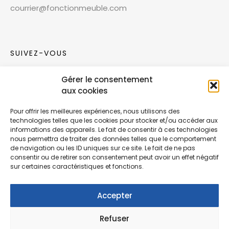
courrier@fonctionmeuble.com
SUIVEZ-VOUS
Gérer le consentement
Rejoignez notre communauté sur les réseaux
aux cookies
sociaux !
Pour offrir les meilleures expériences, nous utilisons des
technologies telles que les cookies pour stocker et/ou accéder aux
Nouvelles collections, vie de l’équipe ou
informations des appareils. Le fait de consentir à ces technologies
inspirations : soyez informés de nos dernières
nous permettra de traiter des données telles que le comportement
actualités.
de navigation ou les ID uniques sur ce site. Le fait de ne pas
consentir ou de retirer son consentement peut avoir un effet négatif
sur certaines caractéristiques et fonctions.
Accepter
Refuser
© Copyright Fonction Meuble
2026
. Tous