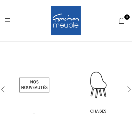
0
_
CHAISES