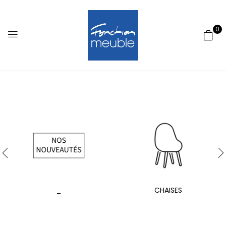
0
_
CHAISES