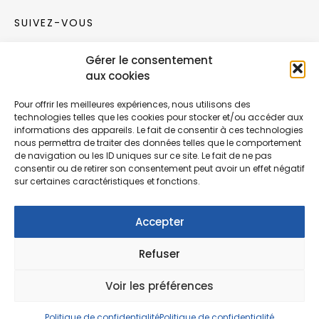
SUIVEZ-VOUS
Gérer le consentement
Rejoignez notre communauté sur les réseaux
aux cookies
sociaux !
Pour offrir les meilleures expériences, nous utilisons des
technologies telles que les cookies pour stocker et/ou accéder aux
Nouvelles collections, vie de l’équipe ou
informations des appareils. Le fait de consentir à ces technologies
inspirations : soyez informés de nos dernières
nous permettra de traiter des données telles que le comportement
actualités.
de navigation ou les ID uniques sur ce site. Le fait de ne pas
consentir ou de retirer son consentement peut avoir un effet négatif
sur certaines caractéristiques et fonctions.
Accepter
Refuser
© Copyright Fonction Meuble
2026
. Tous
droits réservés.
Voir les préférences
Politique de confidentialité
Politique de confidentialité