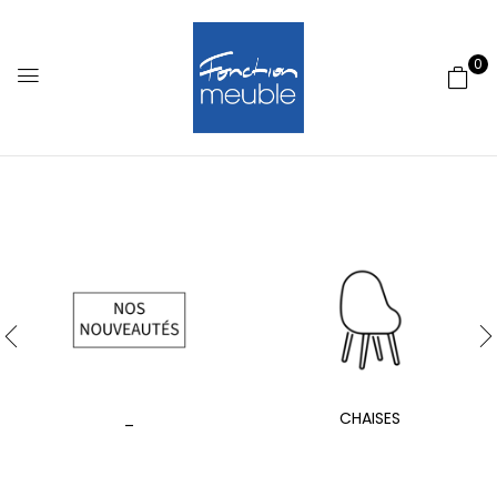
0
_
CHAISES