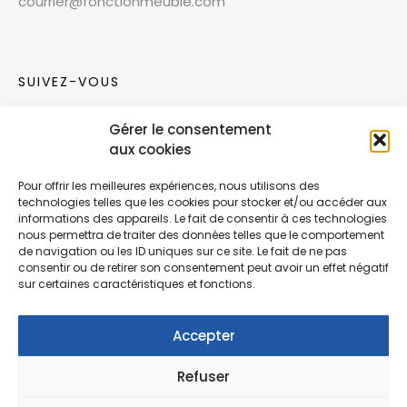
courrier@fonctionmeuble.com
SUIVEZ-VOUS
Gérer le consentement
Rejoignez notre communauté sur les réseaux
aux cookies
sociaux !
Pour offrir les meilleures expériences, nous utilisons des
technologies telles que les cookies pour stocker et/ou accéder aux
Nouvelles collections, vie de l’équipe ou
informations des appareils. Le fait de consentir à ces technologies
inspirations : soyez informés de nos dernières
nous permettra de traiter des données telles que le comportement
actualités.
de navigation ou les ID uniques sur ce site. Le fait de ne pas
consentir ou de retirer son consentement peut avoir un effet négatif
sur certaines caractéristiques et fonctions.
Accepter
Refuser
© Copyright Fonction Meuble
2026
. Tous
droits réservés.