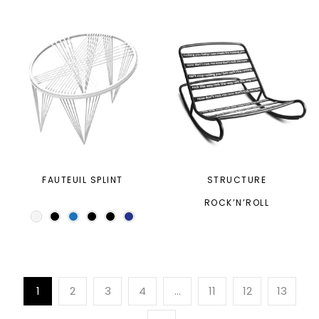
FAUTEUIL SPLINT
STRUCTURE
ROCK’N’ROLL
1
2
3
4
…
11
12
13