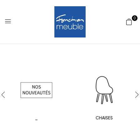
0
_
CHAISES