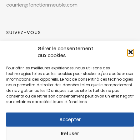
courrier@fonctionmeuble.com
SUIVEZ-VOUS
Gérer le consentement
Rejoignez notre communauté sur les réseaux
aux cookies
sociaux !
Pour offrir les meilleures expériences, nous utilisons des
technologies telles que les cookies pour stocker et/ou accéder aux
Nouvelles collections, vie de l’équipe ou
informations des appareils. Le fait de consentir à ces technologies
inspirations : soyez informés de nos dernières
nous permettra de traiter des données telles que le comportement
actualités.
de navigation ou les ID uniques sur ce site. Le fait de ne pas
consentir ou de retirer son consentement peut avoir un effet négatif
sur certaines caractéristiques et fonctions.
Accepter
Refuser
© Copyright Fonction Meuble
2026
. Tous