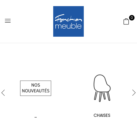
0
_
CHAISES