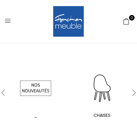
0
_
CHAISES