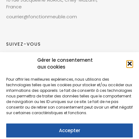
France
courrier@fonctionmeuble.com
SUIVEZ-VOUS
Gérer le consentement
Rejoignez notre communauté sur les réseaux
aux cookies
sociaux !
Pour offrir les meilleures expériences, nous utilisons des
technologies telles que les cookies pour stocker et/ou accéder aux
Nouvelles collections, vie de l’équipe ou
informations des appareils. Le fait de consentir à ces technologies
inspirations : soyez informés de nos dernières
nous permettra de traiter des données telles que le comportement
actualités.
de navigation ou les ID uniques sur ce site. Le fait de ne pas
consentir ou de retirer son consentement peut avoir un effet négatif
sur certaines caractéristiques et fonctions.
Accepter