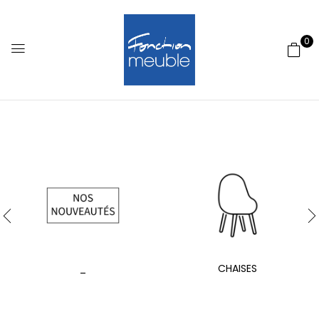
0
_
CHAISES