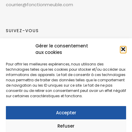
courrier@fonctionmeuble.com
SUIVEZ-VOUS
Gérer le consentement
Rejoignez notre communauté sur les réseaux
aux cookies
sociaux !
Pour offrir les meilleures expériences, nous utilisons des
technologies telles que les cookies pour stocker et/ou accéder aux
Nouvelles collections, vie de l’équipe ou
informations des appareils. Le fait de consentir à ces technologies
inspirations : soyez informés de nos dernières
nous permettra de traiter des données telles que le comportement
actualités.
de navigation ou les ID uniques sur ce site. Le fait de ne pas
consentir ou de retirer son consentement peut avoir un effet négatif
sur certaines caractéristiques et fonctions.
Accepter
Refuser
© Copyright Fonction Meuble
2026
. Tous