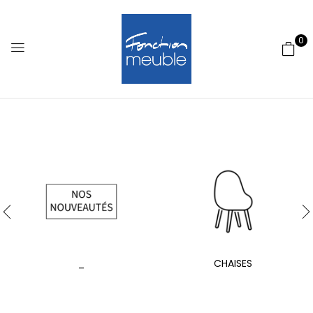
0
_
CHAISES