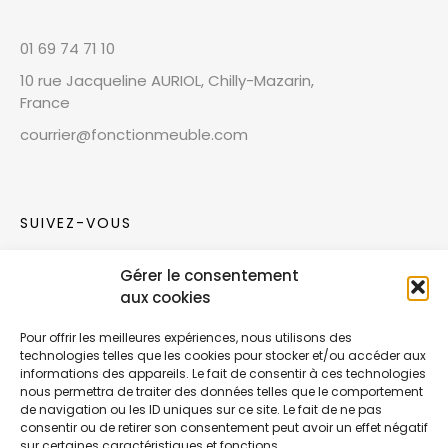
01 69 74 71 10
10 rue Jacqueline AURIOL, Chilly-Mazarin,
France
courrier@fonctionmeuble.com
SUIVEZ-VOUS
Gérer le consentement
Rejoignez notre communauté sur les réseaux
aux cookies
sociaux !
Pour offrir les meilleures expériences, nous utilisons des
technologies telles que les cookies pour stocker et/ou accéder aux
Nouvelles collections, vie de l’équipe ou
informations des appareils. Le fait de consentir à ces technologies
inspirations : soyez informés de nos dernières
nous permettra de traiter des données telles que le comportement
actualités.
de navigation ou les ID uniques sur ce site. Le fait de ne pas
consentir ou de retirer son consentement peut avoir un effet négatif
sur certaines caractéristiques et fonctions.