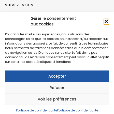
SUIVEZ-VOUS
Gérer le consentement
Rejoignez notre communauté sur les réseaux
aux cookies
sociaux !
Pour offrir les meilleures expériences, nous utilisons des
technologies telles que les cookies pour stocker et/ou accéder aux
Nouvelles collections, vie de l’équipe ou
informations des appareils. Le fait de consentir à ces technologies
inspirations : soyez informés de nos dernières
nous permettra de traiter des données telles que le comportement
actualités.
de navigation ou les ID uniques sur ce site. Le fait de ne pas
consentir ou de retirer son consentement peut avoir un effet négatif
sur certaines caractéristiques et fonctions.
Accepter
Refuser
© Copyright Fonction Meuble
2026
. Tous
droits réservés.
Voir les préférences
Politique de confidentialité
Politique de confidentialité