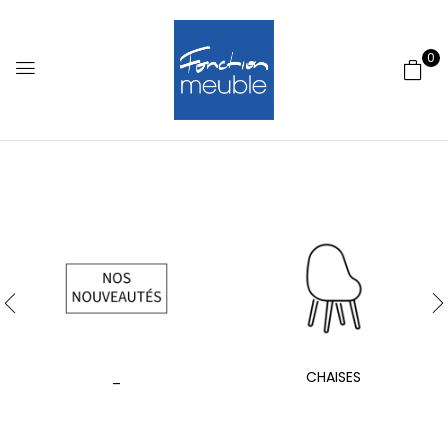
0
_
CHAISES