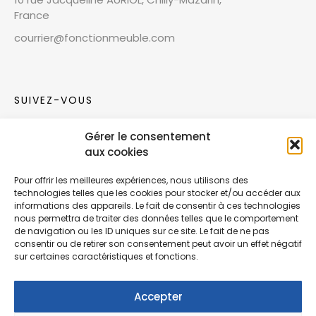
France
courrier@fonctionmeuble.com
SUIVEZ-VOUS
Gérer le consentement
Rejoignez notre communauté sur les réseaux
aux cookies
sociaux !
Pour offrir les meilleures expériences, nous utilisons des
technologies telles que les cookies pour stocker et/ou accéder aux
Nouvelles collections, vie de l’équipe ou
informations des appareils. Le fait de consentir à ces technologies
inspirations : soyez informés de nos dernières
nous permettra de traiter des données telles que le comportement
actualités.
de navigation ou les ID uniques sur ce site. Le fait de ne pas
consentir ou de retirer son consentement peut avoir un effet négatif
sur certaines caractéristiques et fonctions.
Accepter