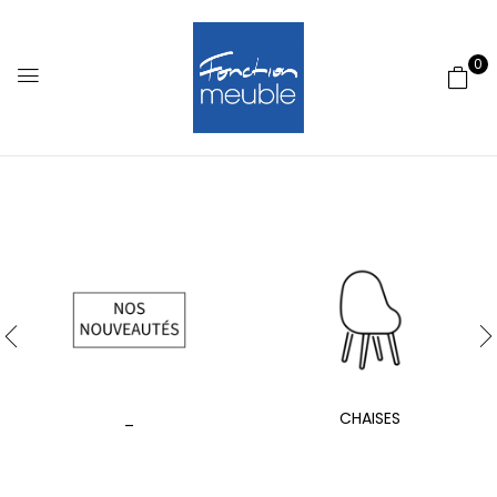
0
_
CHAISES