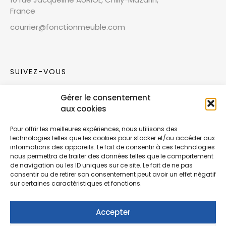
France
courrier@fonctionmeuble.com
SUIVEZ-VOUS
Gérer le consentement
Rejoignez notre communauté sur les réseaux
aux cookies
sociaux !
Pour offrir les meilleures expériences, nous utilisons des
technologies telles que les cookies pour stocker et/ou accéder aux
Nouvelles collections, vie de l’équipe ou
informations des appareils. Le fait de consentir à ces technologies
inspirations : soyez informés de nos dernières
nous permettra de traiter des données telles que le comportement
actualités.
de navigation ou les ID uniques sur ce site. Le fait de ne pas
consentir ou de retirer son consentement peut avoir un effet négatif
sur certaines caractéristiques et fonctions.
Accepter