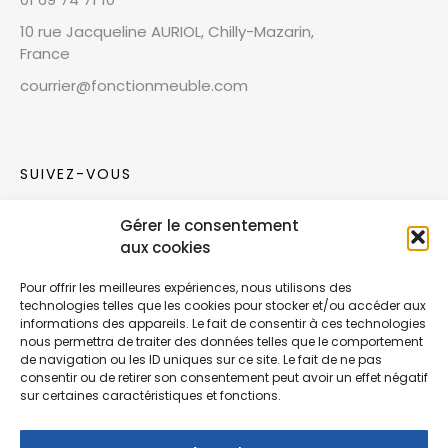
10 rue Jacqueline AURIOL, Chilly-Mazarin,
France
courrier@fonctionmeuble.com
SUIVEZ-VOUS
Gérer le consentement
Rejoignez notre communauté sur les réseaux
aux cookies
sociaux !
Pour offrir les meilleures expériences, nous utilisons des
technologies telles que les cookies pour stocker et/ou accéder aux
Nouvelles collections, vie de l’équipe ou
informations des appareils. Le fait de consentir à ces technologies
inspirations : soyez informés de nos dernières
nous permettra de traiter des données telles que le comportement
actualités.
de navigation ou les ID uniques sur ce site. Le fait de ne pas
consentir ou de retirer son consentement peut avoir un effet négatif
sur certaines caractéristiques et fonctions.