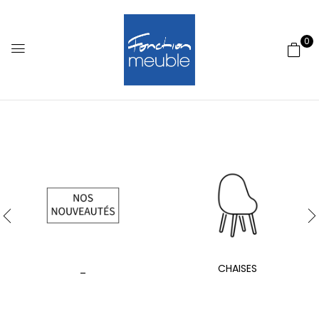
0
_
CHAISES