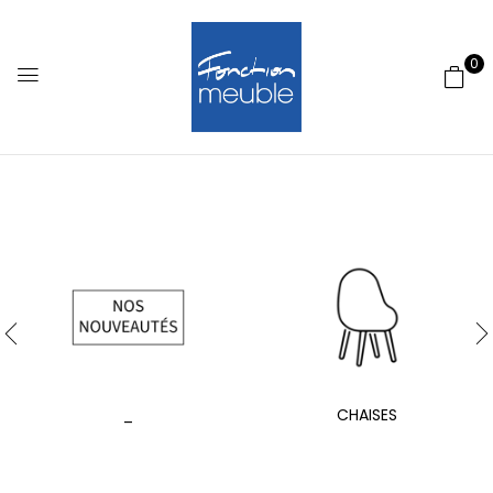
0
_
CHAISES