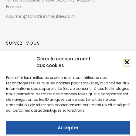
France
courrier@fonctionmeuble.com
SUIVEZ-VOUS
Gérer le consentement
Rejoignez notre communauté sur les réseaux
aux cookies
sociaux !
Pour offrir les meilleures expériences, nous utilisons des
technologies telles que les cookies pour stocker et/ou accéder aux
Nouvelles collections, vie de l’équipe ou
informations des appareils. Le fait de consentir à ces technologies
inspirations : soyez informés de nos dernières
nous permettra de traiter des données telles que le comportement
actualités.
de navigation ou les ID uniques sur ce site. Le fait de ne pas
consentir ou de retirer son consentement peut avoir un effet négatif
sur certaines caractéristiques et fonctions.
Accepter