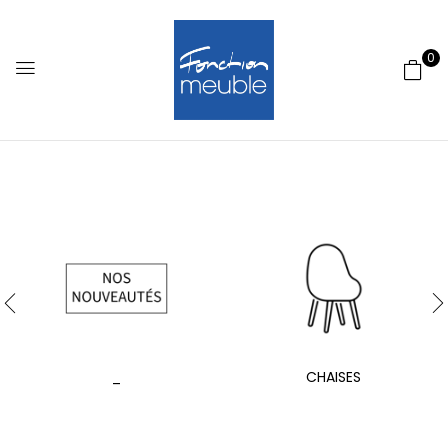
0
_
CHAISES