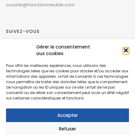
courrier@fonctionmeuble.com
SUIVEZ-VOUS
Gérer le consentement
Rejoignez notre communauté sur les réseaux
aux cookies
sociaux !
Pour offrir les meilleures expériences, nous utilisons des
technologies telles que les cookies pour stocker et/ou accéder aux
Nouvelles collections, vie de l’équipe ou
informations des appareils. Le fait de consentir à ces technologies
inspirations : soyez informés de nos dernières
nous permettra de traiter des données telles que le comportement
actualités.
de navigation ou les ID uniques sur ce site. Le fait de ne pas
consentir ou de retirer son consentement peut avoir un effet négatif
sur certaines caractéristiques et fonctions.
Accepter
Refuser
© Copyright Fonction Meuble
2026
. Tous