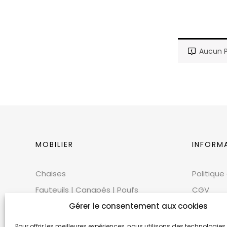
Aucun P
MOBILIER
INFORM
Chaises
Politique
Fauteuils | Canapés | Poufs
CGV
Mobilier extérieur
Gérer le consentement aux cookies
CGU
Tables
Cookies
Pour offrir les meilleures expériences, nous utilisons des technologies 